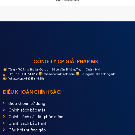
CÔNG TY CP GIẢI PHÁP MKT
Tầng 4 Toà Nhà Stellar Garden, 35 Lê Văn Thiêm, Thanh Xuân, HN
Hotline: 0335 648 286
Website: mktzalo.com
Telegram: @vietlongmkt
WhatsApp: +84335 648 286
ĐIỀU KHOẢN CHÍNH SÁCH
Điều khoản sử dụng
Chính sách bảo mật
Chính sách cài đặt phần mềm
Chính sách bảo hành
Câu hỏi thường gặp