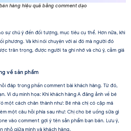
 bán hàng hiệu quả bằng comment dạo
o sự chú ý đến đối tượng, mục tiêu cụ thể. Hơn nữa, khi
ối phương. Và khi nói chuyện với ai đó mà người đó
ợc trân trọng, được người ta ghi nhớ và chú ý, cảm giá
ng về sản phẩm
 hỏi đáp trong phần comment bài khách hàng. Từ đó,
n. Ví dụ minh họa: Khi khách hàng A đăng ảnh về bé
 đó một cách chân thành như: Bé nhà chị có cặp má
kèm một câu hỏi phía sau như: Chị cho bé uống sữa gì
lone vào comment gợi ý tên sản phẩm bạn bán. Lưu ý,
uận nhỏ giữa mình và khách hàng.