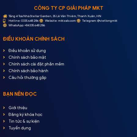
CÔNG TY CP GIẢI PHÁP MKT
Tầng 4 Toà Nhà Stellar Garden, 35 Lê Văn Thiêm, Thanh Xuân, HN
Hotline: 0335 648 286
Website: mktzalo.com
Telegram: @vietlongmkt
WhatsApp: +84335 648 286
ĐIỀU KHOẢN CHÍNH SÁCH
Điều khoản sử dụng
Chính sách bảo mật
Chính sách cài đặt phần mềm
Chính sách bảo hành
Câu hỏi thường gặp
BẠN NÊN ĐỌC
Giới thiệu
Đăng ký khóa học
Tin tức & sự kiện
Tuyển dụng