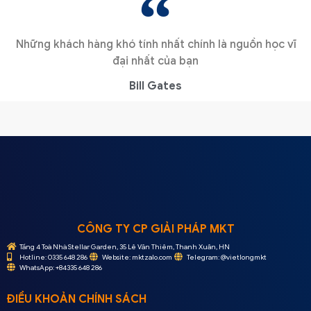
Những khách hàng khó tính nhất chính là nguồn học vĩ
đại nhất của bạn
Bill Gates
CÔNG TY CP GIẢI PHÁP MKT
Tầng 4 Toà Nhà Stellar Garden, 35 Lê Văn Thiêm, Thanh Xuân, HN
Hotline: 0335 648 286
Website: mktzalo.com
Telegram: @vietlongmkt
WhatsApp: +84335 648 286
ĐIỀU KHOẢN CHÍNH SÁCH