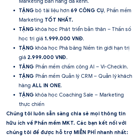
Marketing bán hàng đa kênh.
TẶNG
bộ tài liệu hơn
69 CÔNG CỤ
, Phần mềm
Marketing
TỐT NHẤT.
TẶNG
khóa học Phát triển bản thân – Thần số
học trị giá
1.999.000 VNĐ
.
TẶNG
khóa học Phá băng Niềm tin giới hạn trị
giá
2.999.000 VNĐ
.
TẶNG
Phần mềm chấm công AI – Vi-CheckIn.
TẶNG
Phần mềm Quản lý CRM – Quản lý khách
hàng
ALL IN ONE
.
TẶNG
khóa học Coaching Sale – Marketing
thực chiến
Chúng tôi luôn sẵn sàng chia sẻ mọi thông tin
hữu ích về Phần mềm MKT. Các bạn kết nối với
chúng tôi để được hỗ trợ MIỄN PHÍ nhanh nhất: