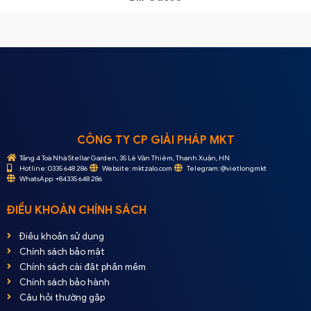
CÔNG TY CP GIẢI PHÁP MKT
Tầng 4 Toà Nhà Stellar Garden, 35 Lê Văn Thiêm, Thanh Xuân, HN
Hotline: 0335 648 286
Website: mktzalo.com
Telegram: @vietlongmkt
WhatsApp: +84335 648 286
ĐIỀU KHOẢN CHÍNH SÁCH
Điều khoản sử dụng
Chính sách bảo mật
Chính sách cài đặt phần mềm
Chính sách bảo hành
Câu hỏi thường gặp