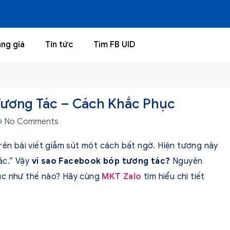
ng giá
Tin tức
Tìm FB UID
 Tương Tác – Cách Khắc Phục
No Comments
rên bài viết giảm sút một cách bất ngờ. Hiện tượng này
ác.” Vậy
vì sao Facebook bóp tương tác?
Nguyên
ục như thế nào? Hãy cùng
MKT Zalo
tìm hiểu chi tiết