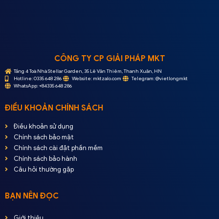
CÔNG TY CP GIẢI PHÁP MKT
Tầng 4 Toà Nhà Stellar Garden, 35 Lê Văn Thiêm, Thanh Xuân, HN
Hotline: 0335 648 286
Website: mktzalo.com
Telegram: @vietlongmkt
WhatsApp: +84335 648 286
ĐIỀU KHOẢN CHÍNH SÁCH
Điều khoản sử dụng
Chính sách bảo mật
Chính sách cài đặt phần mềm
Chính sách bảo hành
Câu hỏi thường gặp
BẠN NÊN ĐỌC
Giới thiệu