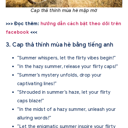
Cap thả thính mùa hè mập mờ
>>> Đọc thêm:
hướng dẫn cách bật theo dõi trên
facebook
<<<
3. Cap thả thính mùa hè bằng tiếng anh
“Summer whispers, let the flirty vibes begin!”
“In the hazy summer, release your flirty caps!”
“Summer’s mystery unfolds, drop your
captivating lines!”
“Shrouded in summer’s haze, let your flirty
caps blaze!”
“In the midst of a hazy summer, unleash your
alluring words!”
“Let the enigmatic summer inspire your flirty