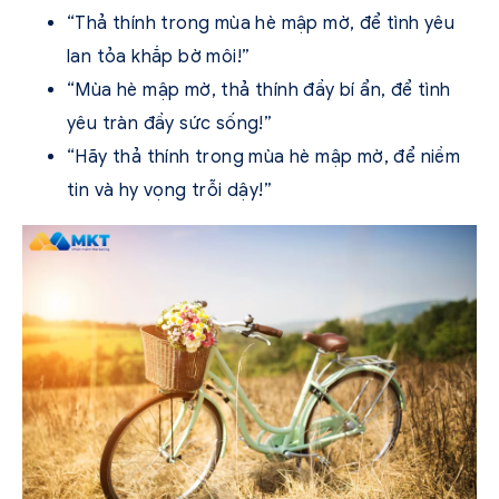
“Thả thính trong mùa hè mập mờ, để tình yêu
lan tỏa khắp bờ môi!”
“Mùa hè mập mờ, thả thính đầy bí ẩn, để tình
yêu tràn đầy sức sống!”
“Hãy thả thính trong mùa hè mập mờ, để niềm
tin và hy vọng trỗi dậy!”