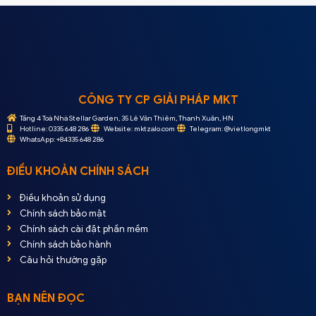
CÔNG TY CP GIẢI PHÁP MKT
Tầng 4 Toà Nhà Stellar Garden, 35 Lê Văn Thiêm, Thanh Xuân, HN
Hotline: 0335 648 286
Website: mktzalo.com
Telegram: @vietlongmkt
WhatsApp: +84335 648 286
ĐIỀU KHOẢN CHÍNH SÁCH
Điều khoản sử dụng
Chính sách bảo mật
Chính sách cài đặt phần mềm
Chính sách bảo hành
Câu hỏi thường gặp
BẠN NÊN ĐỌC