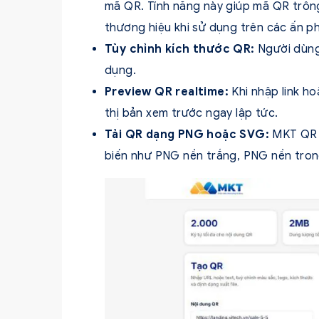
mã QR. Tính năng này giúp mã QR trôn
thương hiệu khi sử dụng trên các ấn p
Tùy chỉnh kích thước QR:
Người dùng
dụng.
Preview QR realtime:
Khi nhập link h
thị bản xem trước ngay lập tức.
Tải QR dạng PNG hoặc SVG:
MKT QR 
biến như PNG nền trắng, PNG nền tro