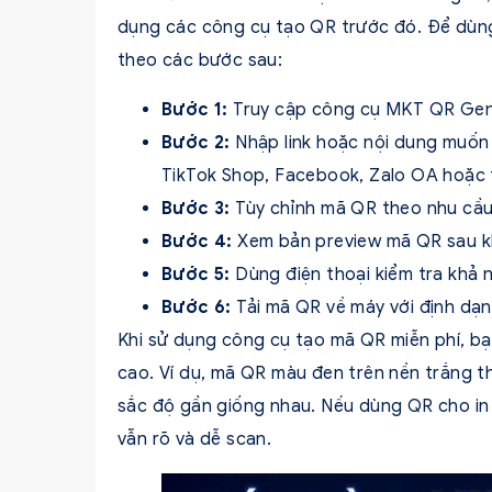
dụng các công cụ tạo QR trước đó. Để dùng
theo các bước sau:
Bước 1:
Truy cập công cụ MKT QR Gen
Bước 2:
Nhập link hoặc nội dung muốn 
TikTok Shop, Facebook, Zalo OA hoặc t
Bước 3:
Tùy chỉnh mã QR theo nhu cầu
Bước 4:
Xem bản preview mã QR sau kh
Bước 5:
Dùng điện thoại kiểm tra khả 
Bước 6:
Tải mã QR về máy với định dạ
Khi sử dụng công cụ tạo mã QR miễn phí, b
cao. Ví dụ, mã QR màu đen trên nền trắng 
sắc độ gần giống nhau. Nếu dùng QR cho in 
vẫn rõ và dễ scan.