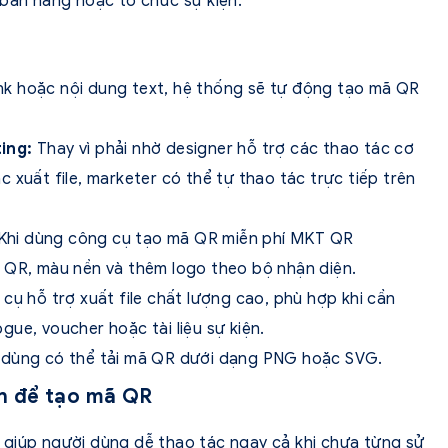
 bán hàng hoặc tổ chức sự kiện.
ink hoặc nội dung text, hệ thống sẽ tự động tạo mã QR
ting:
Thay vì phải nhờ designer hỗ trợ các thao tác cơ
 xuất file, marketer có thể tự thao tác trực tiếp trên
Khi dùng công cụ tạo mã QR miễn phí MKT QR
u QR, màu nền và thêm logo theo bộ nhận diện.
cụ hỗ trợ xuất file chất lượng cao, phù hợp khi cần
ue, voucher hoặc tài liệu sự kiện.
 dùng có thể tải mã QR dưới dạng PNG hoặc SVG.
n để tạo mã QR
 giúp người dùng dễ thao tác ngay cả khi chưa từng sử