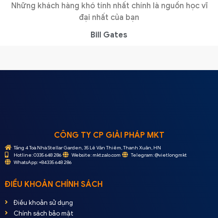
Những khách hàng khó tính nhất chính là nguồn học vĩ
đại nhất của bạn
Bill Gates
CÔNG TY CP GIẢI PHÁP MKT
Tầng 4 Toà Nhà Stellar Garden, 35 Lê Văn Thiêm, Thanh Xuân, HN
Hotline: 0335 648 286
Website: mktzalo.com
Telegram: @vietlongmkt
WhatsApp: +84335 648 286
ĐIỀU KHOẢN CHÍNH SÁCH
Điều khoản sử dụng
Chính sách bảo mật